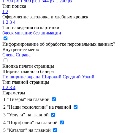
1 700 px
1 500 px
1 344 px
1 200 px
Тип поиска
1
2
Оформление заголовка и хлебных крошек
1
2
3
4
Тип наведения на картинки
блеск
мигание
без анимации
Информирование об обработке персональных данных
?
Внутреннее меню
Слева
Справа
Кнопка печати страницы
Ширина главного банера
По ширине экрана
Широкий
Средний
Узкий
Тип главной страницы
1
2
3
4
Параметры
1
"Тизеры" на главной
2
"Наши технологии" на главной
3
"Услуги" на главной
4
"Портфолио" на главной
5
"Каталог" на главной