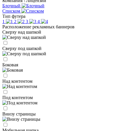
Компания \ Лицензии
Блочный
Списком
Тип футера
1
2
3
4
Расположение рекламных баннеров
Сверху над шапкой
Сверху под шапкой
Боковая
Над контентом
Под контентом
Внизу страницы
Мобильная шапка