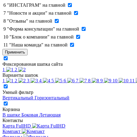
6
"ИНСТАГРАМ" на главной
7
"Новости и акции" на главной
8
"Отзывы" на главной
9
"Форма консультации" на главной
10
"Блок о компании" на главной
11
"Наша команда" на главной
Применить
Фиксированная шапка сайта
1
2
Варианты шапок
1
2
3
4
5
6
7
8
9
10
11
Умный фильтр
Вертикальный
Горизонтальный
Корзина
В шапке
Боковая
Летающая
Контакты
Карта FullHD
Компакт
Филиалы