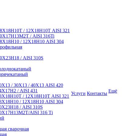
8Х18Н10Т / 12Х18Н10Т AISI 321
0Х17Н13М2Т / AISI 316Ti
8Х18Н10 / 12Х18Н10 AISI 304
профильная
0Х23Н18 / AISI 310S
олоднокатаный
орячекатаный
Х13 / 30Х13 / 40Х13 AISI 420
Х17Н2 / AISI 431
Ещё
Услуги
Контакты
8Х18Н10Т / 12Х18Н10Т AISI 321
Х18Н10 / 12Х18Н10 AISI 304
Х23Н18 / AISI 310S
0Х17Н13М2Т/AISI 316 Тi
ий
ая сварочная
щая