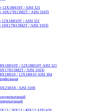
 12Х18Н10Т / AISI 321
 10Х17Н13М2Т / AISI 316Ti
12Х18Н10Т / AISI 321
 10Х17Н13М2Т / AISI 316Ti
8Х18Н10Т / 12Х18Н10Т AISI 321
0Х17Н13М2Т / AISI 316Ti
8Х18Н10 / 12Х18Н10 AISI 304
профильная
0Х23Н18 / AISI 310S
олоднокатаный
орячекатаный
Х13 / 30Х13 / 40Х13 AISI 420