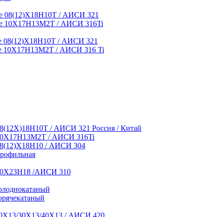
 08(12)Х18Н10Т / АИСИ 321
е 10Х17Н13М2Т / АИСИ 316Ti
 08(12)Х18Н10Т / АИСИ 321
 10Х17Н13М2Т / АИСИ 316 Ti
8(12Х)18Н10Т / АИСИ 321 Россия / Китай
10Х17Н13М2Т / АИСИ 316Ti
8(12)Х18Н10 / АИСИ 304
профильная
10Х23Н18 /АИСИ 310
олоднокатаный
орячекатаный
0Х13/30Х13/40Х13 / АИСИ 420