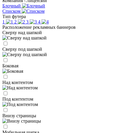
Компания \ Лицензии
Блочный
Списком
Тип футера
1
2
3
4
Расположение рекламных баннеров
Сверху над шапкой
Сверху под шапкой
Боковая
Над контентом
Под контентом
Внизу страницы
Мобильная шапка