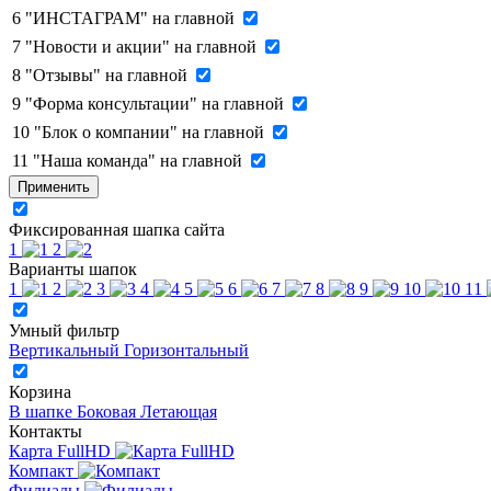
6
"ИНСТАГРАМ" на главной
7
"Новости и акции" на главной
8
"Отзывы" на главной
9
"Форма консультации" на главной
10
"Блок о компании" на главной
11
"Наша команда" на главной
Применить
Фиксированная шапка сайта
1
2
Варианты шапок
1
2
3
4
5
6
7
8
9
10
11
Умный фильтр
Вертикальный
Горизонтальный
Корзина
В шапке
Боковая
Летающая
Контакты
Карта FullHD
Компакт
Филиалы