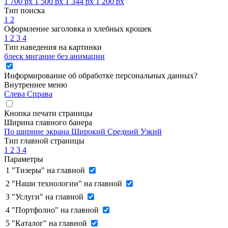
1 700 px
1 500 px
1 344 px
1 200 px
Тип поиска
1
2
Оформление заголовка и хлебных крошек
1
2
3
4
Тип наведения на картинки
блеск
мигание
без анимации
Информирование об обработке персональных данных
?
Внутреннее меню
Слева
Справа
Кнопка печати страницы
Ширина главного банера
По ширине экрана
Широкий
Средний
Узкий
Тип главной страницы
1
2
3
4
Параметры
1
"Тизеры" на главной
2
"Наши технологии" на главной
3
"Услуги" на главной
4
"Портфолио" на главной
5
"Каталог" на главной