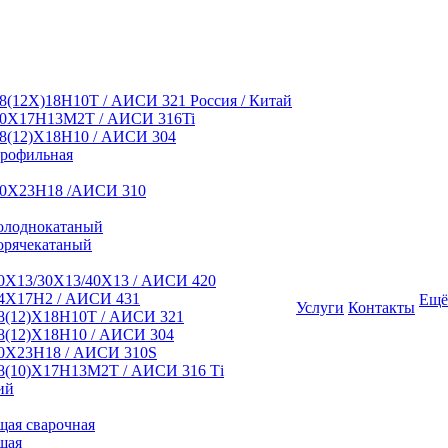
8(12Х)18Н10Т / АИСИ 321 Россия / Китай
10Х17Н13М2Т / АИСИ 316Ti
8(12)Х18Н10 / АИСИ 304
профильная
10Х23Н18 /АИСИ 310
олоднокатаный
орячекатаный
0Х13/30Х13/40Х13 / АИСИ 420
4Х17Н2 / АИСИ 431
Ещё
Услуги
Контакты
8(12)Х18Н10Т / АИСИ 321
8(12)Х18Н10 / АИСИ 304
0Х23Н18 / АИСИ 310S
8(10)Х17Н13М2Т / АИСИ 316 Тi
ий
ая сварочная
щая