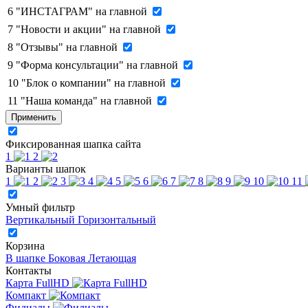
6
"ИНСТАГРАМ" на главной
7
"Новости и акции" на главной
8
"Отзывы" на главной
9
"Форма консультации" на главной
10
"Блок о компании" на главной
11
"Наша команда" на главной
Применить
Фиксированная шапка сайта
1
2
Варианты шапок
1
2
3
4
5
6
7
8
9
10
11
Умный фильтр
Вертикальный
Горизонтальный
Корзина
В шапке
Боковая
Летающая
Контакты
Карта FullHD
Компакт
Филиалы