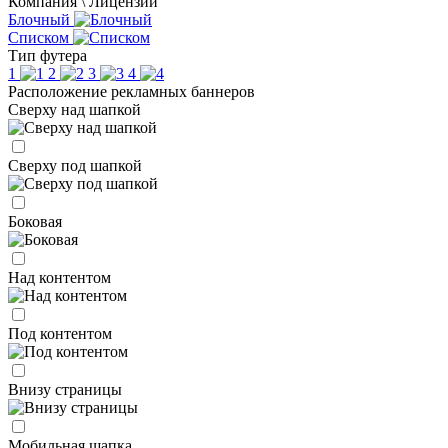
Компания \ Лицензии
Блочный
Списком
Тип футера
1
2
3
4
Расположение рекламных баннеров
Сверху над шапкой
Сверху под шапкой
Боковая
Над контентом
Под контентом
Внизу страницы
Мобильная шапка