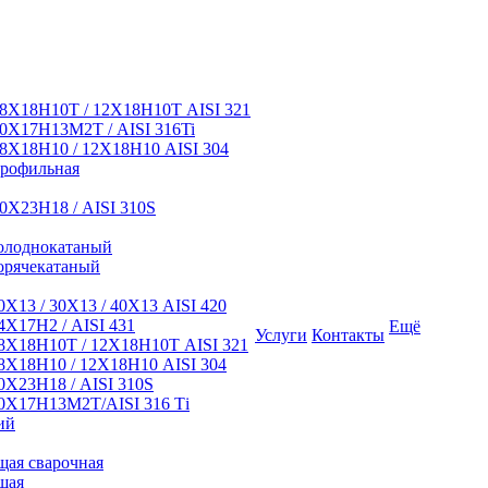
8Х18Н10Т / 12Х18Н10Т AISI 321
0Х17Н13М2Т / AISI 316Ti
8Х18Н10 / 12Х18Н10 AISI 304
профильная
0Х23Н18 / AISI 310S
олоднокатаный
орячекатаный
Х13 / 30Х13 / 40Х13 AISI 420
Х17Н2 / AISI 431
Ещё
Услуги
Контакты
8Х18Н10Т / 12Х18Н10Т AISI 321
Х18Н10 / 12Х18Н10 AISI 304
Х23Н18 / AISI 310S
0Х17Н13М2Т/AISI 316 Тi
ий
ая сварочная
щая