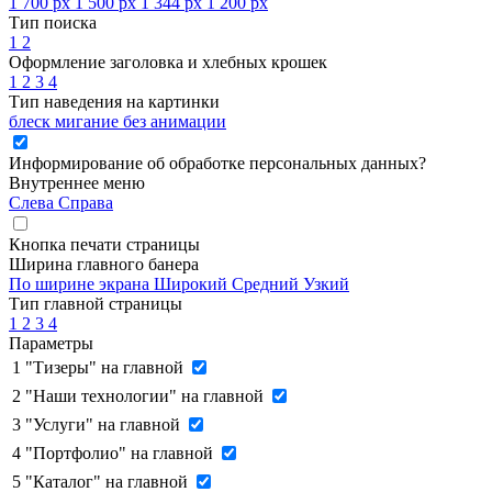
1 700 px
1 500 px
1 344 px
1 200 px
Тип поиска
1
2
Оформление заголовка и хлебных крошек
1
2
3
4
Тип наведения на картинки
блеск
мигание
без анимации
Информирование об обработке персональных данных
?
Внутреннее меню
Слева
Справа
Кнопка печати страницы
Ширина главного банера
По ширине экрана
Широкий
Средний
Узкий
Тип главной страницы
1
2
3
4
Параметры
1
"Тизеры" на главной
2
"Наши технологии" на главной
3
"Услуги" на главной
4
"Портфолио" на главной
5
"Каталог" на главной