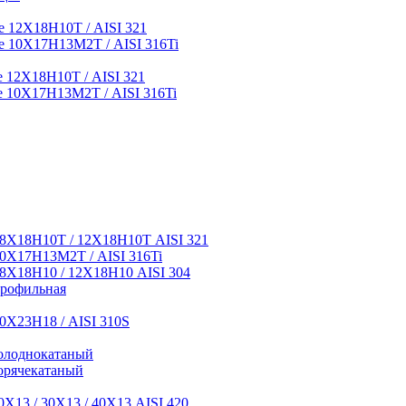
 12Х18Н10Т / AISI 321
 10Х17Н13М2Т / AISI 316Ti
12Х18Н10Т / AISI 321
 10Х17Н13М2Т / AISI 316Ti
8Х18Н10Т / 12Х18Н10Т AISI 321
0Х17Н13М2Т / AISI 316Ti
8Х18Н10 / 12Х18Н10 AISI 304
профильная
0Х23Н18 / AISI 310S
олоднокатаный
орячекатаный
Х13 / 30Х13 / 40Х13 AISI 420